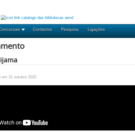
Concursais
Contactos
Pesquisa
Ligações
amento
pijama
o em 31 outubro 2025