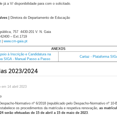
 já a V/ disponibilidade para com o solicitado.
lves |
Diretora do
Departamento de Educação
pública, 757 4430-201 V. N. Gaia
742400 – Ext.1719
t
|
www.cm-gaia.pt
ANEXOS
poio à Inscrição e Candidatura na
Cartaz - Plataforma SI
ma SIGA - Manual Passo a Passo
las 2023/2024
 em 14 abril 2023
espacho-Normativo nº 6/2018 (republicado pelo Despacho-Normativo nº 10-
 estabelece os procedimentos da matrícula e respetiva renovação,
as matrícu
024 serão efetuadas de 15 de abril a 15 de maio de 2023
.