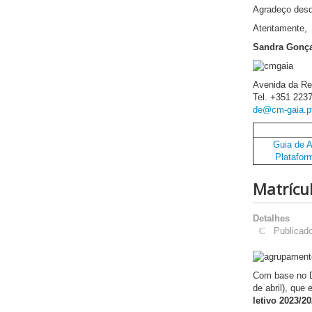
Agradeço desde
Atentamente,
Sandra Gonça
Avenida da Re
Tel. +351 223
de@cm-gaia.p
Guia de A
Platafor
Matrícu
Detalhes
Publicado
Com base no D
de abril), que
letivo 2023/2