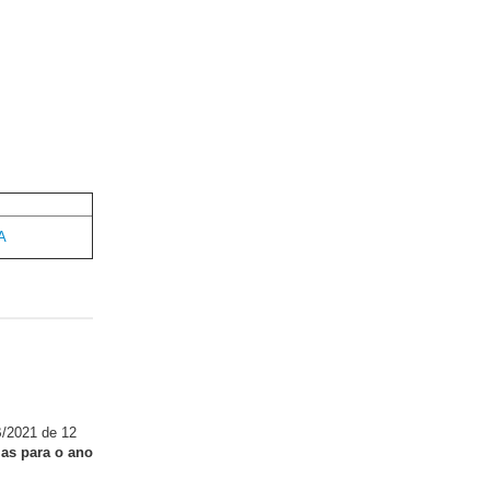
GA
B/2021 de 12
las para o ano