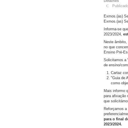
Detalhes
Publicad
Exmos.(as) Sen
Exmos.(as) Se
Informa-se que
2023/2024,
es
Neste âmbito,
no que concern
Ensino Pré-Esc
Solicitamos a 
de ensino/com
Cartaz co
"Guia de 
como objet
Mais informo q
para afixação 
que solicitámo
Reforçamos a i
preferencialm
para o final 
2023/2024.