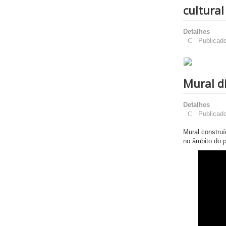
cultural
Detalhes
Publicad
Mural d
Detalhes
Publicad
Mural construí
no âmbito do 