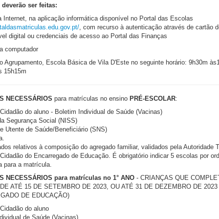
 deverão ser feitas:
 Internet, na aplicação informática disponível no Portal das Escolas
rtaldasmatriculas.edu.gov.pt/
, com recurso à autenticação através de cartão d
l digital ou credenciais de acesso ao Portal das Finanças
a computador
o Agrupamento, Escola Básica de Vila D'Este no seguinte horário: 9h30m à
s 15h15m
S NECESSÁRIOS
para matrículas no ensino
PRÉ-ESCOLAR
:
Cidadão do aluno - Boletim Individual de Saúde (Vacinas)
 da Segurança Social (NISS)
 e Utente de Saúde/Beneficiário (SNS)
a.
dos relativos à composição do agregado familiar, validados pela Autoridade Tr
 Cidadão do Encarregado de Educação. É obrigatório indicar 5 escolas por o
a para a matrícula.
NECESSÁRIOS para matrículas no 1° ANO
- CRIANÇAS QUE COMPLE
DE ATÉ 15 DE SETEMBRO DE 2023, OU ATÉ 31 DE DEZEMBRO DE 2023
GADO DE EDUCAÇÃO)
 Cidadão do aluno
dividual de Saúde (Vacinas)