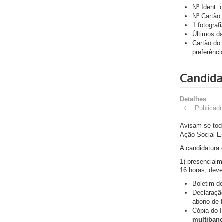
Nº Ident.
Nº Cartão
1 fotografi
Últimos da
Cartão do
preferênci
Candidat
Detalhes
Publicad
Avisam-se tod
Ação Social Es
A candidatura 
1) presencialm
16 horas, dev
Boletim de
Declaraçã
abono de 
Cópia do I
multiban