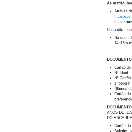
As matrículas
Através da
https://po
chave móve
Caso não tenh
Na sede d
14h15m à
DOCUMENTO
Cartão do 
Nº Ident.
Nº Cartão
1 fotografi
Últimos da
Cartão do
preferênci
DOCUMENTOS 
ANOS DE IDA
DO ENCARRE
Cartão do
Boletim In