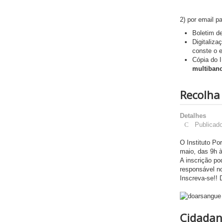
2) por email p
Boletim d
Digitaliza
conste o 
Cópia do I
multiban
Recolha
Detalhes
Publicad
O Instituto Po
maio, das 9h à
A inscrição po
responsável n
Inscreva-se!! 
Cidadani