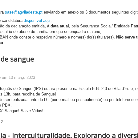
ara
sase@agviladeste.pt
enviando em anexo os 3 documentos seguintes digit
e candidatura
disponível aqui
;
ção da declaração emitida,
à data atual,
pela Segurança Social/ Entidade Pat
escalão de abono de família em que se enquadro o aluno;
BAN onde conste o respetivo número e nome(s) do(s) titular(es).
Não serve t
co
 de sangue
o em 10 março 2023
rtuguês do Sangue (IPS) estará presente na Escola E.B. 2,3 de Vila d'Este, n
s 13h, para recolha de Sangue!
de ser realizada junto do DT (por e-mail ou pessoalmente) ou por telefone co
o PBX.
Dê Sangue! Salve Vidas!!
a - Interculturalidade. Explorando a diver