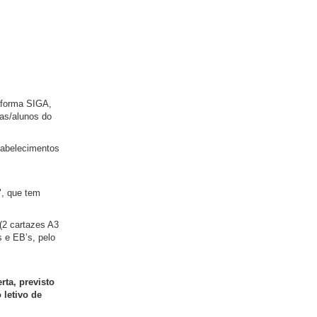
aforma SIGA,
ças/alunos do
stabelecimentos
", que tem
(2 cartazes A3
s e EB’s, pelo
rta, previsto
 letivo de