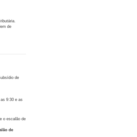
ibutária.
rdem de
ubsídio de
 as 9:30 e as
e o escalão de
alão de