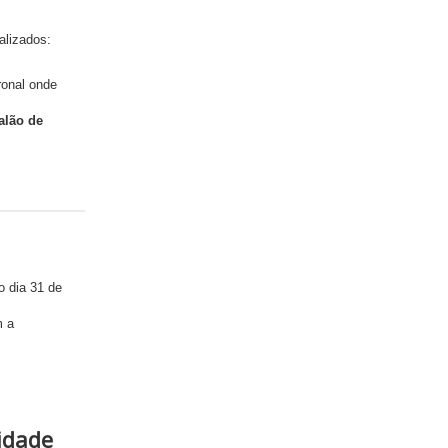
alizados:
ronal onde
alão de
o dia 31 de
m a
sidade