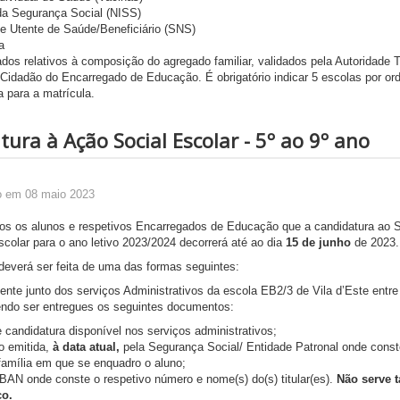
 da Segurança Social (NISS)
 e Utente de Saúde/Beneficiário (SNS)
a
dos relativos à composição do agregado familiar, validados pela Autoridade Tr
 Cidadão do Encarregado de Educação. É obrigatório indicar 5 escolas por o
a para a matrícula.
ura à Ação Social Escolar - 5º ao 9º ano
o em 08 maio 2023
os os alunos e respetivos Encarregados de Educação que a candidatura ao S
colar para o ano letivo 2023/2024 decorrerá até ao dia
15 de junho
de 2023.
deverá ser feita de uma das formas seguintes:
ente junto dos serviços Administrativos da escola EB2/3 de Vila d’Este entre
endo ser entregues os seguintes documentos:
 candidatura disponível nos serviços administrativos;
o emitida,
à data atual,
pela Segurança Social/ Entidade Patronal onde const
família em que se enquadro o aluno;
BAN onde conste o respetivo número e nome(s) do(s) titular(es).
Não serve t
co.