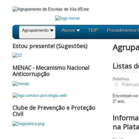
Agrupamento
Alunos
TEIP
Procedimentos 
Agrup
Estou presente! (Sugestões)
Listas 
MENAC - Mecanismo Nacional
Anticorrupção
Detalhes
Publicad
Encontram-se a
1º ano.
Clube de Prevenção e Proteção
Civil
Informa
na Plata