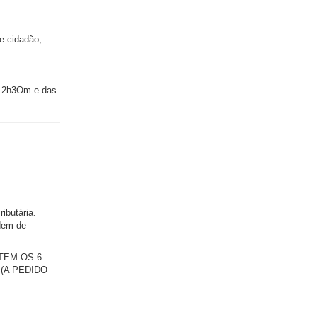
e cidadão,
s12h3Om e das
ibutária.
rdem de
TEM OS 6
 (A PEDIDO