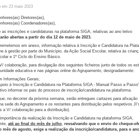
o em 23 maio 2023
hores(as) Diretores(as),
nhores(as) Coordenadores(as),
 as inscrições e candidaturas na plataforma SIGA, relativas ao ano letivo
tarão abertas a partir do dia 12 de maio de 2023.
 remetemos em anexo, informação relativa à Inscrição e Candidatura na Plat
e à gestão por parte do Município, da Ação Social Escolar, relativa às crian
olar e 1º Ciclo do Ensino Básico.
V/ colaboração, para divulgação dos seguintes ficheiros junto de todos os e
unidade educativa e nas páginas online do Agrupamento, designadamente:
m Informações Gerais;
Apoio à Inscrição e Candidatura na Plataforma SIGA - Manual Passo a Passo
ivo informar os pais do processo de inscrição/candidatura na plataforma.
ue, no decorrer da próxima semana, serão entregues cartazes para afixação 
na sede do Agrupamento e os restantes para distribuição pelos respetivos JI’
s a V/ colaboração para a distribuição).
mportância da realização da Inscrição e Candidatura na plataforma SIGA,
ente,
até ao final do mês de julho
,
ressalvando que o envio do cheque-ofe
do mês de agosto, exige a realização da inscrição/candidatura, para o ano