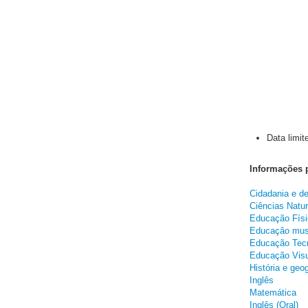
Data limit
Informações 
Cidadania e d
Ciências Natur
Educação Físi
Educaçâo mus
Educação Tecn
Educação Vis
História e geog
Inglês
Matemática
Inglês (Oral)