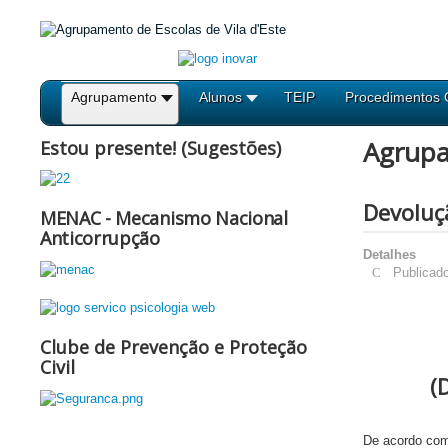
Agrupamento
Alunos
TEIP
Procedimentos 
Agrup
Estou presente! (Sugestões)
Devoluç
MENAC - Mecanismo Nacional
Anticorrupção
Detalhes
Publicad
Clube de Prevenção e Proteção
Civil
(
De acordo com