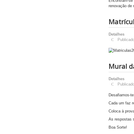
Encontram-se 
renovação de 
Matrícu
Detalhes
Publicado
Mural d
Detalhes
Publicad
Desafiamos-te
Cada um faz r
Coloca à prova
As respostas 
Boa Sorte!