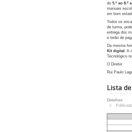
do
5.º ao 8.º 
manuais escol
em bom estado
Todos os enca
de turma, pode
entrega dos ma
e terão de pa
Da mesma form
Kit digital
. A 
Tecnológico no
O Diretor
Rui Paulo Lag
Lista de
Detalhes
Publicad