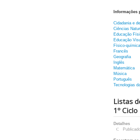
Informações 
Cidadania e d
Ciências Natur
Educação Físi
Educação Visu
Físico-químic
Francês
Geografia
Inglês
Matemática
Música
Português
Tecnologias d
Listas d
1º Ciclo
Detalhes
Publicad