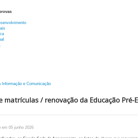
provas
esenvolvimento
ais
ca
al
a
a Informação e Comunicação
e matrículas / renovação da Educação Pré-E
o em 05 junho 2026