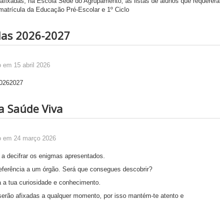
afixadas, na Escola Sede do Agrupamento, as listas de alunos que requerera
matrícula da Educação Pré-Escolar e 1º Ciclo
las 2026-2027
 em 15 abril 2026
a Saúde Viva
o em 24 março 2026
 a decifrar os enigmas apresentados.
eferência a um órgão. Será que consegues descobrir?
 a tua curiosidade e conhecimento.
serão afixadas a qualquer momento, por isso mantém-te atento e