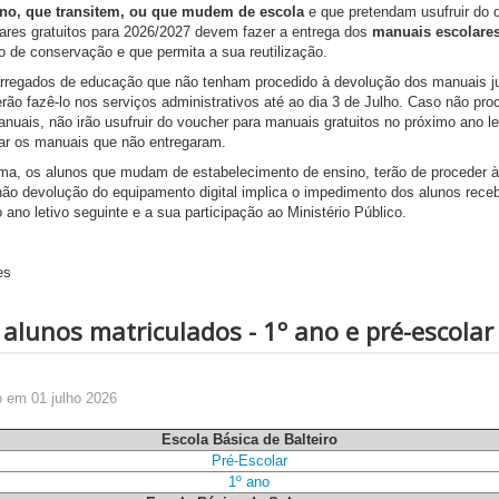
ano
, que transitem, ou que mudem de escola
e que pretendam usufruir do d
ares gratuitos para 2026/2027 devem fazer a entrega dos
manuais escolares
 de conservação e que permita a sua reutilização.
rregados de educação que não tenham procedido à devolução dos manuais ju
rão fazê-lo nos serviços administrativos até ao dia 3 de Julho. Caso não pr
nuais, não irão usufruir do voucher para manuais gratuitos no próximo ano l
gar os manuais que não entregaram.
a, os alunos que mudam de estabelecimento de ensino, terão de proceder à
não devolução do equipamento digital implica o impedimento dos alunos rece
 ano letivo seguinte e a sua participação ao Ministério Público.
es
 alunos matriculados - 1º ano e pré-escolar
o em 01 julho 2026
Escola Básica de Balteiro
Pré-Escolar
1º ano