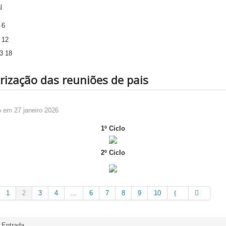
rização das reuniões de pais
 em 27 janeiro 2026
1º Ciclo
2º Ciclo
1
2
3
4
...
6
7
8
9
10
Entrada