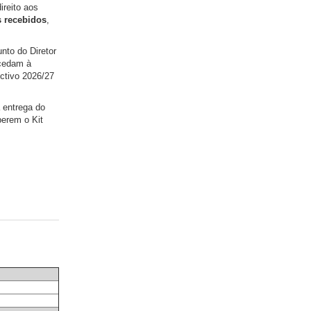
ireito aos
 recebidos
,
nto do Diretor
ocedam à
ectivo 2026/27
 entrega do
berem o Kit