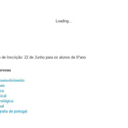
Loading...
e de Inscrição: 22 de Junho para os alunos de 6ºano
provas
esenvolvimento
ais
ca
ical
ológica
ua
l
rafia de portugal